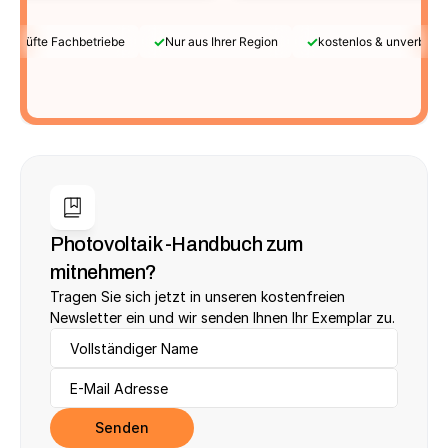
✓
✓
Geprüfte Fachbetriebe
Nur aus Ihrer Region
kostenlos & unverbindl
Photovoltaik -Handbuch zum 
mitnehmen?
Tragen Sie sich jetzt in unseren kostenfreien 
Newsletter ein und wir senden Ihnen Ihr Exemplar zu.
Senden