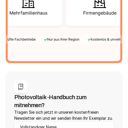
Mehrfamilienhaus
Firmengebäude
✓
✓
Geprüfte Fachbetriebe
Nur aus Ihrer Region
kostenlos & unverbindl
Photovoltaik -Handbuch zum 
mitnehmen?
Tragen Sie sich jetzt in unseren kostenfreien 
Newsletter ein und wir senden Ihnen Ihr Exemplar zu.