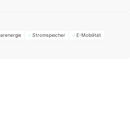
larenergie
Stromspeicher
E-Mobilität
Ein- / Zweifamilienhaus
M
✓
Geprüft