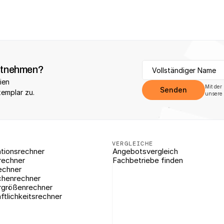
itnehmen?
ien 
Mit der
Senden
xemplar zu.
unsere 
VERGLEICHE
tionsrechner
Angebotsvergleich
rechner
Fachbetriebe finden
echner
chenrechner
rgrößenrechner
ftlichkeitsrechner