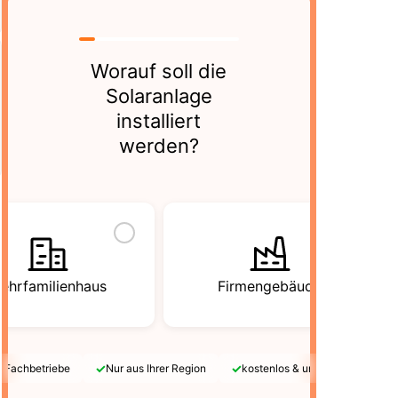
Worauf soll die
Solaranlage
installiert
werden?
ehrfamilienhaus
Firmengebäude
✓
✓
e Fachbetriebe
Nur aus Ihrer Region
kostenlos & unverbindlich