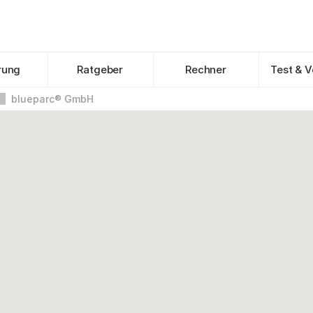
rung
Ratgeber
Rechner
Test & V
blueparc® GmbH