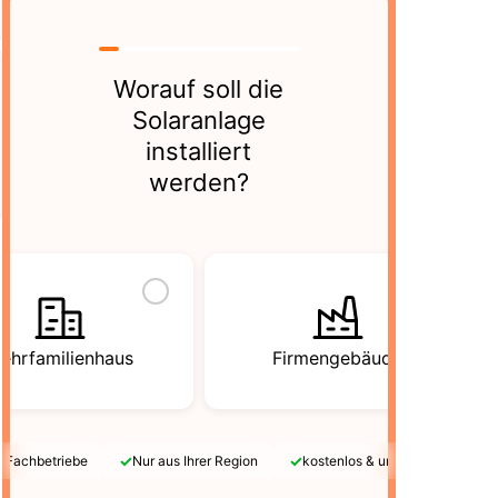
Worauf soll die
Solaranlage
installiert
werden?
ehrfamilienhaus
Firmengebäude
✓
✓
e Fachbetriebe
Nur aus Ihrer Region
kostenlos & unverbindlich