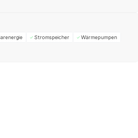
larenergie
Stromspeicher
Wärmepumpen
Ein- / Zweifamilienhaus
M
✓
Geprüft