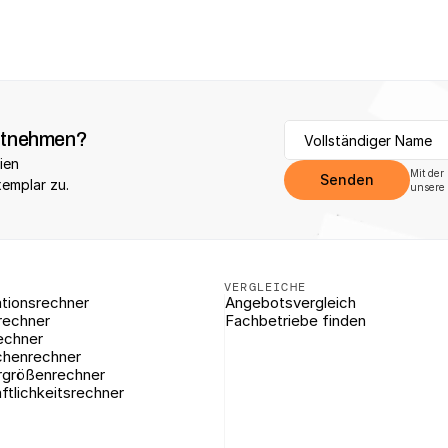
itnehmen?
ien 
Mit der
Senden
xemplar zu.
unsere 
VERGLEICHE
tionsrechner
Angebotsvergleich
rechner
Fachbetriebe finden
echner
chenrechner
rgrößenrechner
ftlichkeitsrechner