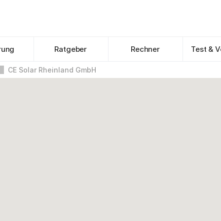
rung
Ratgeber
Rechner
Test & V
CE Solar Rheinland GmbH