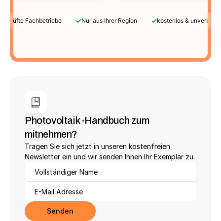
✓
✓
Geprüfte Fachbetriebe
Nur aus Ihrer Region
kostenlos & unverbindl
Photovoltaik -Handbuch zum 
mitnehmen?
Tragen Sie sich jetzt in unseren kostenfreien 
Newsletter ein und wir senden Ihnen Ihr Exemplar zu.
Senden