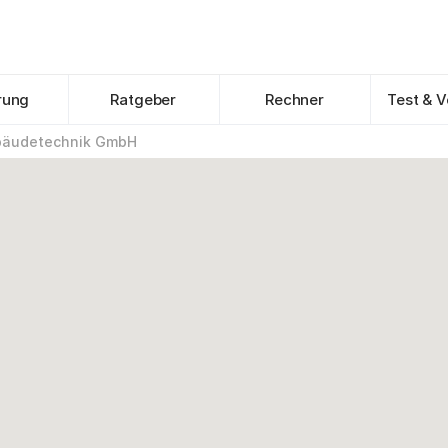
rung
Ratgeber
Rechner
Test & V
bäudetechnik GmbH