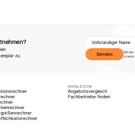
itnehmen?
ien 
Mit der
Senden
xemplar zu.
unsere 
VERGLEICHE
tionsrechner
Angebotsvergleich
rechner
Fachbetriebe finden
echner
chenrechner
rgrößenrechner
ftlichkeitsrechner