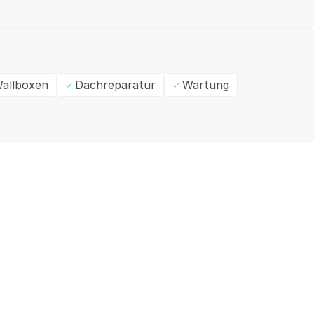
allboxen
Dachreparatur
Wartung
Ein- / Zweifamilienhaus
M
✓
Geprüft