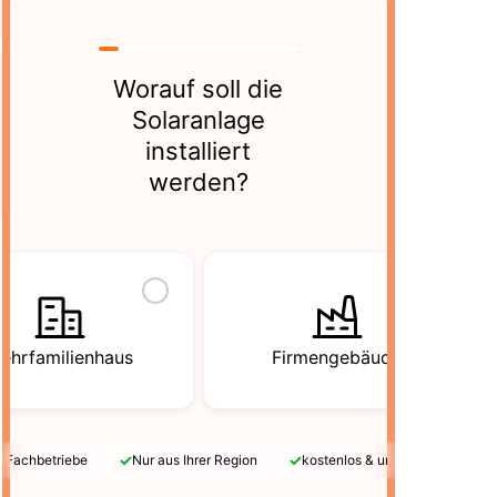
Worauf soll die
Solaranlage
installiert
werden?
ehrfamilienhaus
Firmengebäude
✓
✓
e Fachbetriebe
Nur aus Ihrer Region
kostenlos & unverbindlich