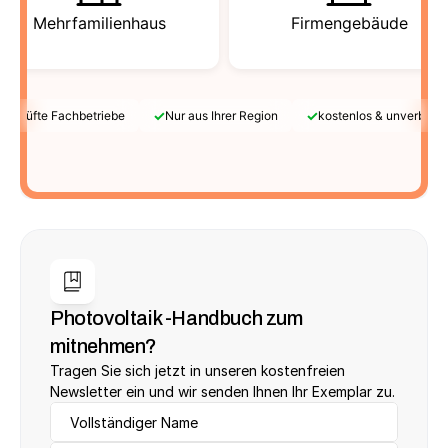
Mehrfamilienhaus
Firmengebäude
✓
✓
Geprüfte Fachbetriebe
Nur aus Ihrer Region
kostenlos & unverbindl
Photovoltaik -Handbuch zum 
mitnehmen?
Tragen Sie sich jetzt in unseren kostenfreien 
Newsletter ein und wir senden Ihnen Ihr Exemplar zu.