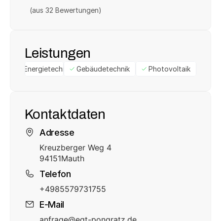
(aus 
32
 Bewertungen)
Leistungen
Energietechnik
Gebäudetechnik
Photovoltaik
Kontaktdaten
Adresse
Kreuzberger Weg 4
94151
Mauth
Telefon
+4985579731755
E-Mail
anfrage@egt-pongratz.de