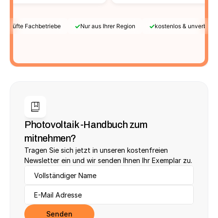
✓
✓
Geprüfte Fachbetriebe
Nur aus Ihrer Region
kostenlos & unverbindl
Photovoltaik -Handbuch zum 
mitnehmen?
Tragen Sie sich jetzt in unseren kostenfreien 
Newsletter ein und wir senden Ihnen Ihr Exemplar zu.
Senden