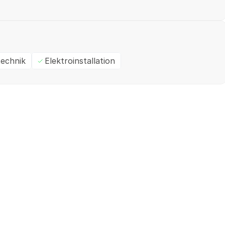
technik
Elektroinstallation
Ein- / Zweifamilienhaus
M
✓
Geprüft