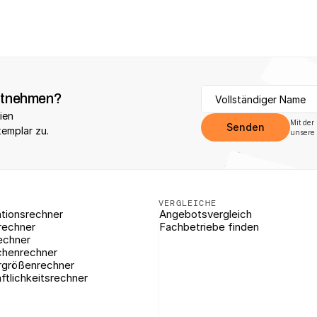
itnehmen?
ien 
Mit der
Senden
xemplar zu.
unsere 
VERGLEICHE
tionsrechner
Angebotsvergleich
rechner
Fachbetriebe finden
echner
chenrechner
rgrößenrechner
ftlichkeitsrechner