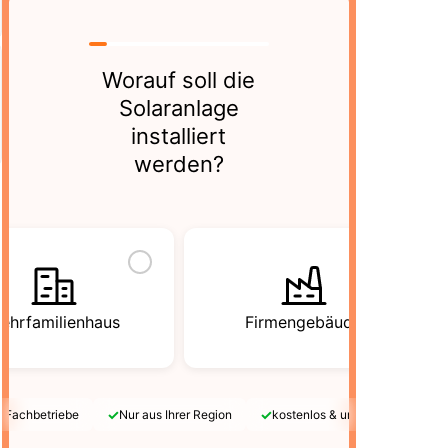
Worauf soll die
Solaranlage
installiert
werden?
ehrfamilienhaus
Firmengebäude
✓
✓
e Fachbetriebe
Nur aus Ihrer Region
kostenlos & unverbindlich