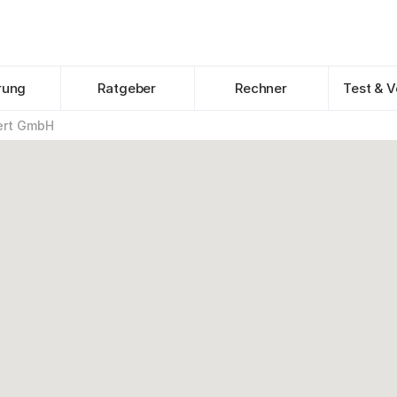
rung
Ratgeber
Rechner
Test & V
pert GmbH