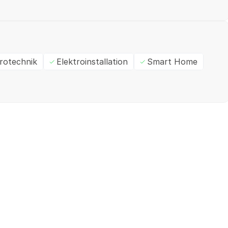
trotechnik
Elektroinstallation
Smart Home
Ein- / Zweifamilienhaus
M
✓
Geprüft