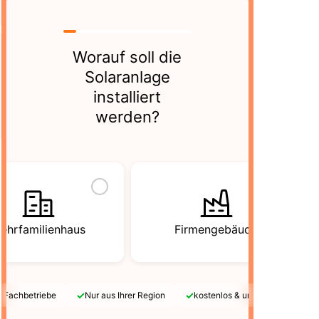
Worauf soll die
Solaranlage
installiert
werden?
ehrfamilienhaus
Firmengebäude
✓
✓
e Fachbetriebe
Nur aus Ihrer Region
kostenlos & unverbindlich