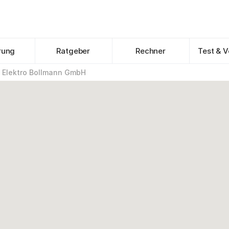
rung
Ratgeber
Rechner
Test & V
Elektro Bollmann GmbH