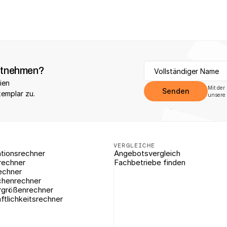
itnehmen?
ien 
Mit der
Senden
xemplar zu.
unsere 
VERGLEICHE
tionsrechner
Angebotsvergleich
rechner
Fachbetriebe finden
echner
chenrechner
rgrößenrechner
ftlichkeitsrechner