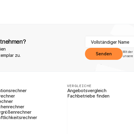
itnehmen?
ien 
Mit der
Senden
xemplar zu.
unsere 
VERGLEICHE
tionsrechner
Angebotsvergleich
rechner
Fachbetriebe finden
echner
chenrechner
rgrößenrechner
ftlichkeitsrechner