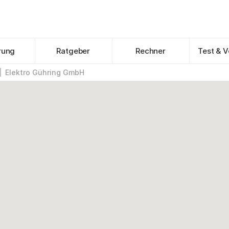
rung
Ratgeber
Rechner
Test & V
Elektro Gühring GmbH