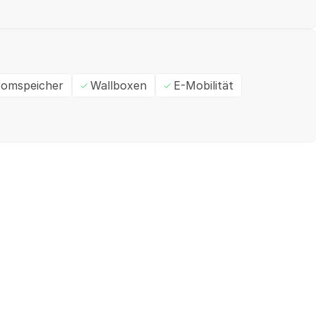
romspeicher
Wallboxen
E-Mobilität
Ein- / Zweifamilienhaus
M
✓
Geprüft