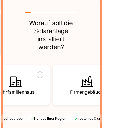
Worauf soll die
Solaranlage
installiert
werden?
ehrfamilienhaus
Firmengebäude
✓
✓
e Fachbetriebe
Nur aus Ihrer Region
kostenlos & unverbindlich