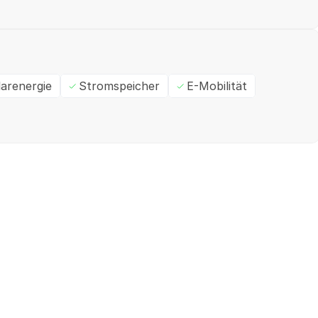
larenergie
Stromspeicher
E-Mobilität
Ein- / Zweifamilienhaus
M
✓
Geprüft