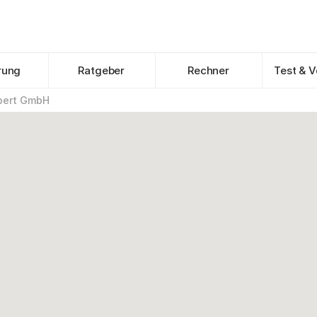
rung
Ratgeber
Rechner
Test & V
ubert GmbH