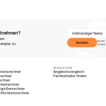
itnehmen?
ien 
Mit der
Senden
xemplar zu.
unsere 
VERGLEICHE
tionsrechner
Angebotsvergleich
rechner
Fachbetriebe finden
echner
chenrechner
rgrößenrechner
ftlichkeitsrechner