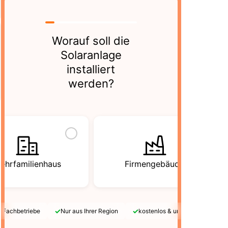
Worauf soll die
Solaranlage
installiert
werden?
ehrfamilienhaus
Firmengebäude
✓
✓
e Fachbetriebe
Nur aus Ihrer Region
kostenlos & unverbindlich