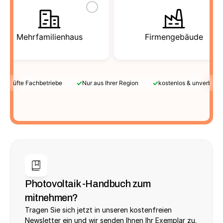
Mehrfamilienhaus
Firmengebäude
✓
✓
Geprüfte Fachbetriebe
Nur aus Ihrer Region
kostenlos & unverbindl
Photovoltaik -Handbuch zum 
mitnehmen?
Tragen Sie sich jetzt in unseren kostenfreien 
Newsletter ein und wir senden Ihnen Ihr Exemplar zu.