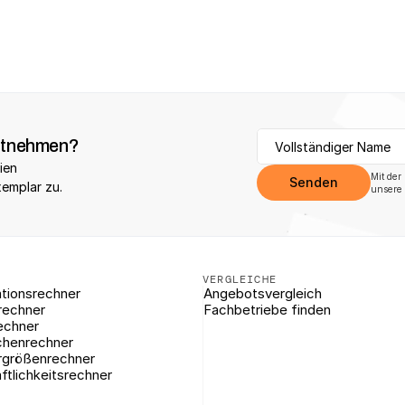
itnehmen?
ien 
Mit der
Senden
xemplar zu.
unsere 
VERGLEICHE
tionsrechner
Angebotsvergleich
rechner
Fachbetriebe finden
echner
chenrechner
rgrößenrechner
ftlichkeitsrechner