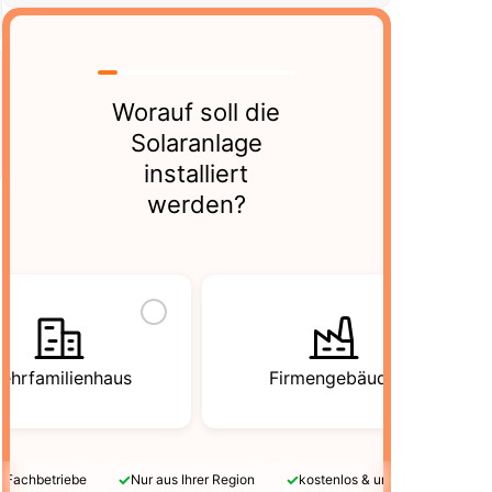
Worauf soll die
Solaranlage
installiert
werden?
ehrfamilienhaus
Firmengebäude
✓
✓
e Fachbetriebe
Nur aus Ihrer Region
kostenlos & unverbindlich