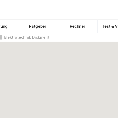
rung
Ratgeber
Rechner
Test & V
Elektrotechnik Dickmeiß