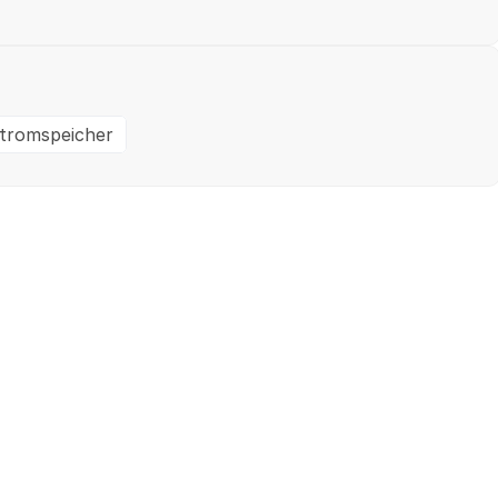
tromspeicher
Ein- / Zweifamilienhaus
M
✓
Geprüft