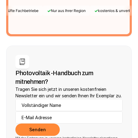
✓
✓
Geprüfte Fachbetriebe
Nur aus Ihrer Region
kostenlos & unverbindl
Photovoltaik -Handbuch zum 
mitnehmen?
Tragen Sie sich jetzt in unseren kostenfreien 
Newsletter ein und wir senden Ihnen Ihr Exemplar zu.
Senden