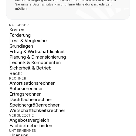
Mit der Eintragung in unseren kostenfreien Newsletter akzeptieren 
Sie unsere 
Datenschutzerklärung
. Eine Abmeldung ist jederzeit 
möglich.
RATGEBER
Kosten
Förderung
Test & Vergleiche
Grundlagen
Ertrag & Wirtschaftlichkeit
Planung & Dimensionierung
Technik & Komponenten
Sicherheit & Betrieb
Recht
RECHNER
Amortisationsrechner
Autarkierechner
Ertragsrechner
Dachflächenrechner
Speichergrößenrechner
Wirtschaftlichkeitsrechner
VERGLEICHE
Angebotsvergleich
Fachbetriebe finden
UNTERNEHMEN
Über uns