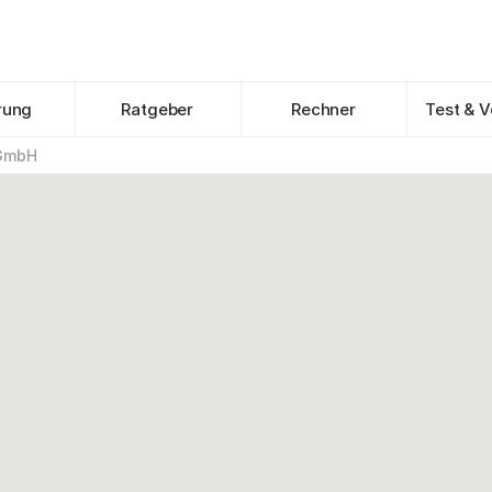
rung
Ratgeber
Rechner
Test & V
GmbH