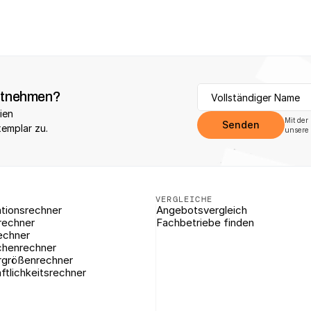
itnehmen?
ien 
Mit der
Senden
xemplar zu.
unsere 
VERGLEICHE
tionsrechner
Angebotsvergleich
rechner
Fachbetriebe finden
echner
chenrechner
rgrößenrechner
ftlichkeitsrechner