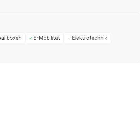
allboxen
E-Mobilität
Elektrotechnik
Ein- / Zweifamilienhaus
M
✓
Geprüft