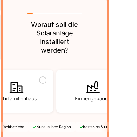
Worauf soll die
Solaranlage
installiert
werden?
ehrfamilienhaus
Firmengebäude
✓
✓
e Fachbetriebe
Nur aus Ihrer Region
kostenlos & unverbindlich