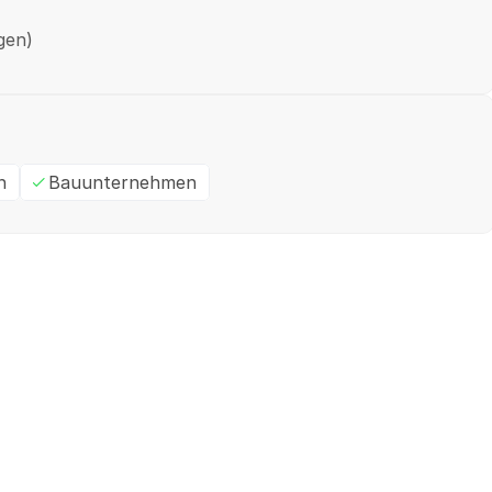
gen)
n
Bauunternehmen
Ein- / Zweifamilienhaus
M
✓
Geprüft