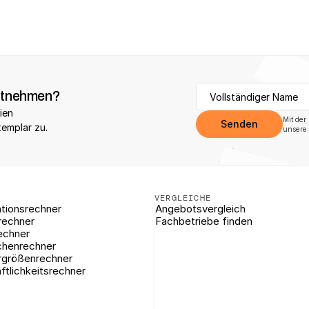
itnehmen?
ien 
Mit der
Senden
xemplar zu.
unsere 
VERGLEICHE
tionsrechner
Angebotsvergleich
rechner
Fachbetriebe finden
echner
chenrechner
rgrößenrechner
ftlichkeitsrechner