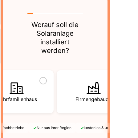
Worauf soll die
Solaranlage
installiert
werden?
ehrfamilienhaus
Firmengebäude
✓
✓
e Fachbetriebe
Nur aus Ihrer Region
kostenlos & unverbindlich