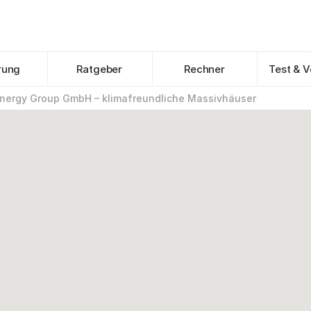
rung
Ratgeber
Rechner
Test & V
Energy Group GmbH – klimafreundliche Massivhäuser