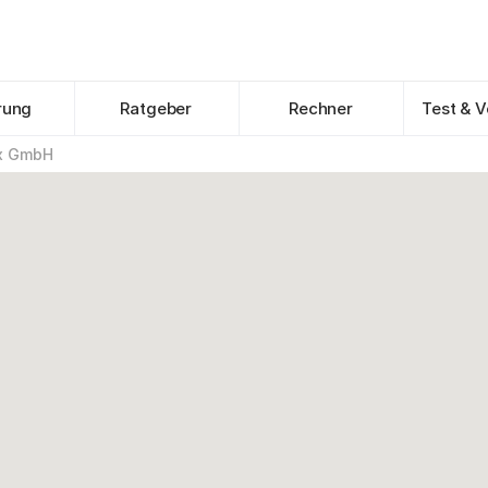
rung
Ratgeber
Rechner
Test & V
ox GmbH