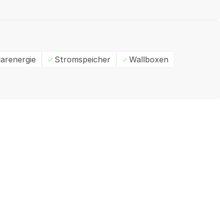
larenergie
Stromspeicher
Wallboxen
Ein- / Zweifamilienhaus
M
✓
Geprüft