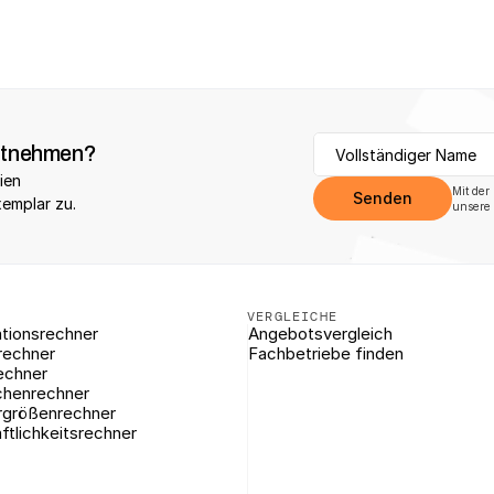
itnehmen?
ien 
Mit der
Senden
xemplar zu.
unsere 
VERGLEICHE
tionsrechner
Angebotsvergleich
rechner
Fachbetriebe finden
echner
chenrechner
rgrößenrechner
ftlichkeitsrechner