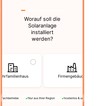
Worauf soll die
Solaranlage
installiert
werden?
ehrfamilienhaus
Firmengebäude
✓
✓
e Fachbetriebe
Nur aus Ihrer Region
kostenlos & unverbindlich