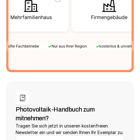
Mehrfamilienhaus
Firmengebäude
✓
✓
Geprüfte Fachbetriebe
Nur aus Ihrer Region
kostenlos & unverbindl
Photovoltaik -Handbuch zum 
mitnehmen?
Tragen Sie sich jetzt in unseren kostenfreien 
Newsletter ein und wir senden Ihnen Ihr Exemplar zu.