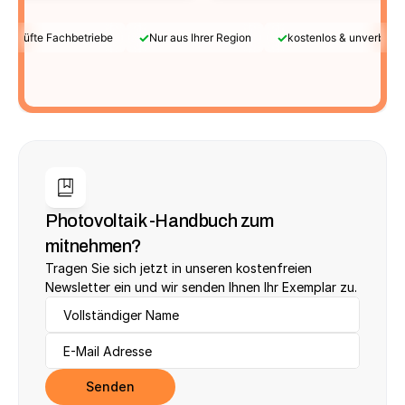
✓
✓
Geprüfte Fachbetriebe
Nur aus Ihrer Region
kostenlos & unverbindl
Photovoltaik -Handbuch zum 
mitnehmen?
Tragen Sie sich jetzt in unseren kostenfreien 
Newsletter ein und wir senden Ihnen Ihr Exemplar zu.
Senden