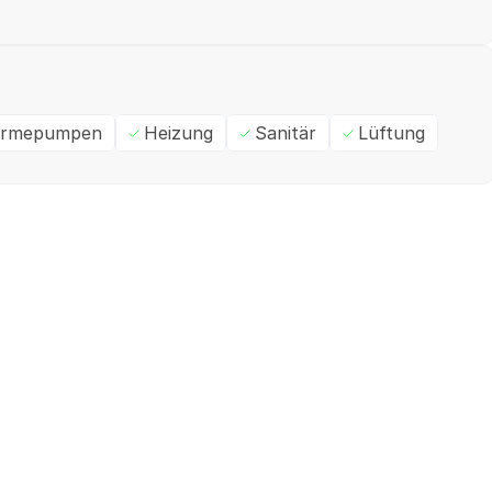
rmepumpen
Heizung
Sanitär
Lüftung
Ein- / Zweifamilienhaus
M
✓
Geprüft