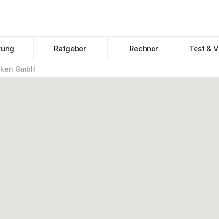
rung
Ratgeber
Rechner
Test & V
nken GmbH