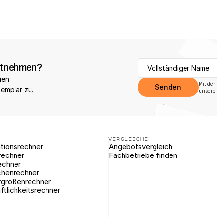
itnehmen?
ien 
Mit der
Senden
xemplar zu.
unsere 
VERGLEICHE
tionsrechner
Angebotsvergleich
rechner
Fachbetriebe finden
echner
chenrechner
rgrößenrechner
ftlichkeitsrechner