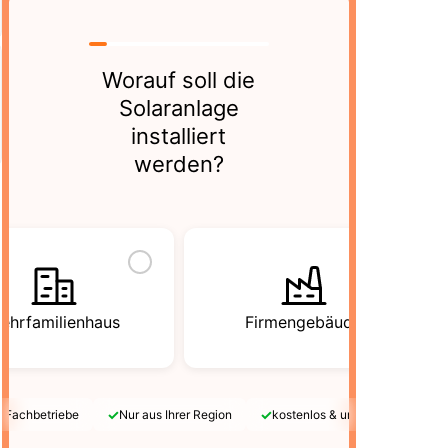
Worauf soll die
Solaranlage
installiert
werden?
ehrfamilienhaus
Firmengebäude
✓
✓
e Fachbetriebe
Nur aus Ihrer Region
kostenlos & unverbindlich