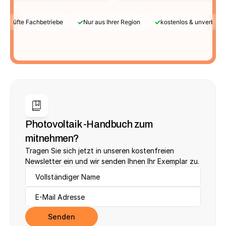
✓
✓
Geprüfte Fachbetriebe
Nur aus Ihrer Region
kostenlos & unverbindl
Photovoltaik -Handbuch zum 
mitnehmen?
Tragen Sie sich jetzt in unseren kostenfreien 
Newsletter ein und wir senden Ihnen Ihr Exemplar zu.
Senden