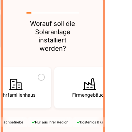
Worauf soll die
Solaranlage
installiert
werden?
ehrfamilienhaus
Firmengebäude
✓
✓
e Fachbetriebe
Nur aus Ihrer Region
kostenlos & unverbindlich