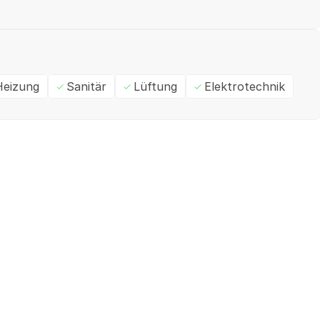
Heizung
Sanitär
Lüftung
Elektrotechnik
Ein- / Zweifamilienhaus
M
✓
Geprüft