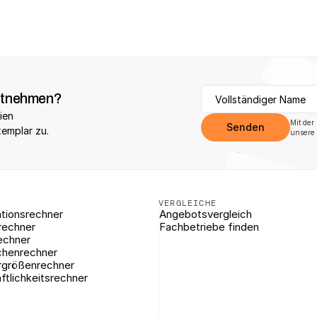
itnehmen?
ien 
Mit der
Senden
xemplar zu.
unsere 
VERGLEICHE
tionsrechner
Angebotsvergleich
rechner
Fachbetriebe finden
echner
chenrechner
rgrößenrechner
ftlichkeitsrechner