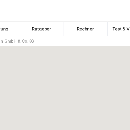
rung
Ratgeber
Rechner
Test & V
n GmbH & Co.KG