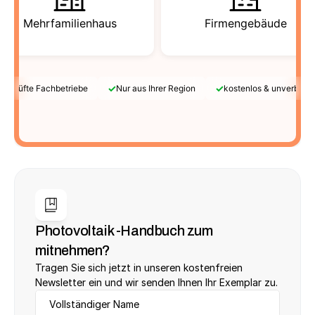
Mehrfamilienhaus
Firmengebäude
✓
✓
Geprüfte Fachbetriebe
Nur aus Ihrer Region
kostenlos & unverbindl
Photovoltaik -Handbuch zum 
mitnehmen?
Tragen Sie sich jetzt in unseren kostenfreien 
Newsletter ein und wir senden Ihnen Ihr Exemplar zu.