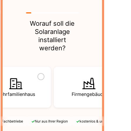
Worauf soll die
Solaranlage
installiert
werden?
ehrfamilienhaus
Firmengebäude
✓
✓
e Fachbetriebe
Nur aus Ihrer Region
kostenlos & unverbindlich