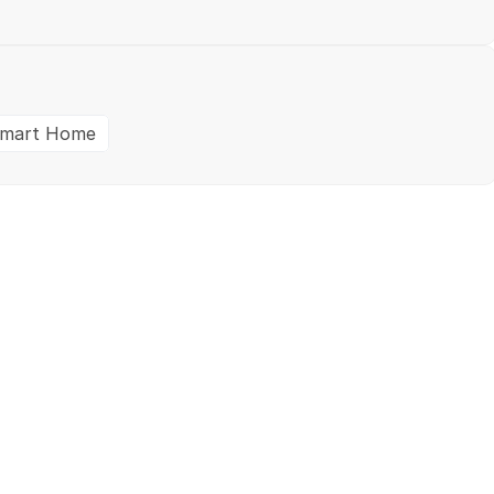
mart Home
Ein- / Zweifamilienhaus
M
✓
Geprüft