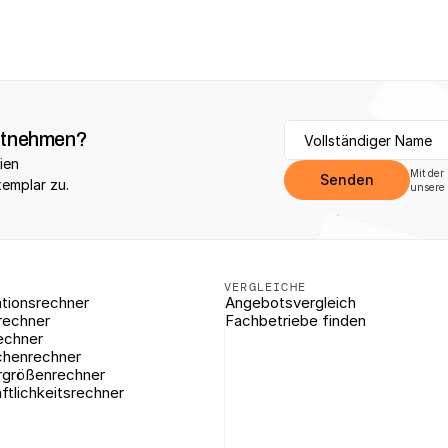
itnehmen?
ien 
Mit der
Senden
xemplar zu.
unsere 
VERGLEICHE
tionsrechner
Angebotsvergleich
rechner
Fachbetriebe finden
echner
chenrechner
rgrößenrechner
ftlichkeitsrechner