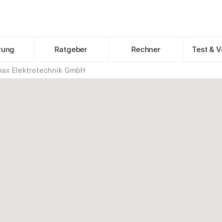
rung
Ratgeber
Rechner
Test & V
ax Elektrotechnik GmbH