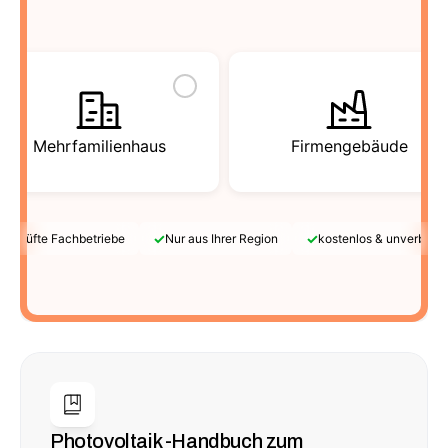
Mehrfamilienhaus
Firmengebäude
✓
✓
Geprüfte Fachbetriebe
Nur aus Ihrer Region
kostenlos & unverbindl
Photovoltaik -Handbuch zum 