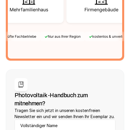
Mehrfamilienhaus
Firmengebäude
✓
✓
Geprüfte Fachbetriebe
Nur aus Ihrer Region
kostenlos & unverbindl
Photovoltaik -Handbuch zum 
mitnehmen?
Tragen Sie sich jetzt in unseren kostenfreien 
Newsletter ein und wir senden Ihnen Ihr Exemplar zu.