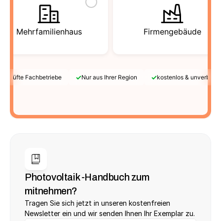
Mehrfamilienhaus
Firmengebäude
✓
✓
Geprüfte Fachbetriebe
Nur aus Ihrer Region
kostenlos & unverbindl
Photovoltaik -Handbuch zum 
mitnehmen?
Tragen Sie sich jetzt in unseren kostenfreien 
Newsletter ein und wir senden Ihnen Ihr Exemplar zu.