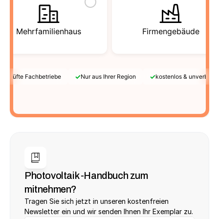
Mehrfamilienhaus
Firmengebäude
✓
✓
Geprüfte Fachbetriebe
Nur aus Ihrer Region
kostenlos & unverbindl
Photovoltaik -Handbuch zum 
mitnehmen?
Tragen Sie sich jetzt in unseren kostenfreien 
Newsletter ein und wir senden Ihnen Ihr Exemplar zu.