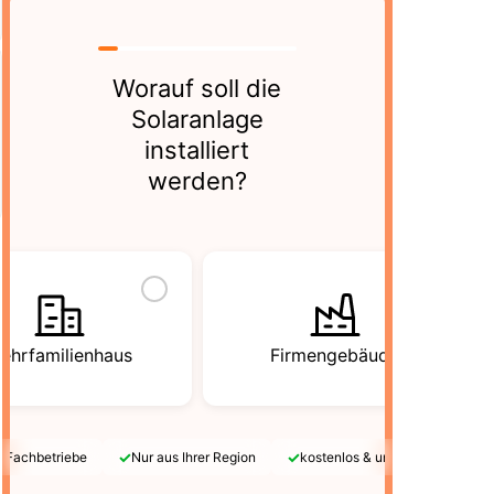
Worauf soll die
Solaranlage
installiert
werden?
ehrfamilienhaus
Firmengebäude
✓
✓
e Fachbetriebe
Nur aus Ihrer Region
kostenlos & unverbindlich