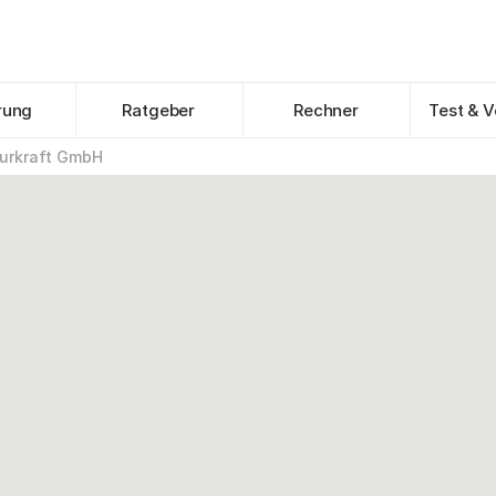
rung
Ratgeber
Rechner
Test & V
urkraft GmbH