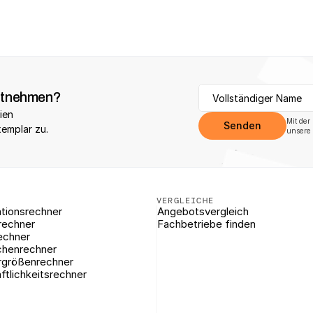
itnehmen?
ien 
Mit der
Senden
xemplar zu.
unsere 
VERGLEICHE
tionsrechner
Angebotsvergleich
rechner
Fachbetriebe finden
echner
chenrechner
rgrößenrechner
ftlichkeitsrechner