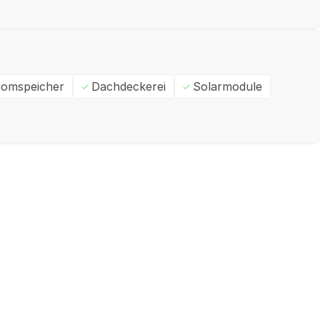
romspeicher
Dachdeckerei
Solarmodule
Ein- / Zweifamilienhaus
M
✓
Geprüft