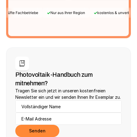
✓
✓
Geprüfte Fachbetriebe
Nur aus Ihrer Region
kostenlos & unverbindl
Photovoltaik -Handbuch zum 
mitnehmen?
Tragen Sie sich jetzt in unseren kostenfreien 
Newsletter ein und wir senden Ihnen Ihr Exemplar zu.
Senden