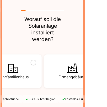
Worauf soll die
Solaranlage
installiert
werden?
ehrfamilienhaus
Firmengebäude
✓
✓
e Fachbetriebe
Nur aus Ihrer Region
kostenlos & unverbindlich