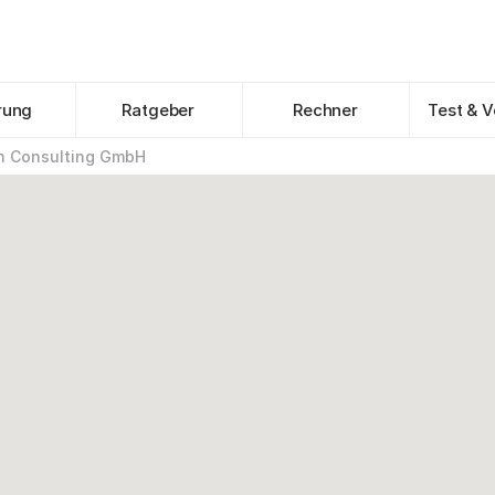
rung
Ratgeber
Rechner
Test & V
h Consulting GmbH