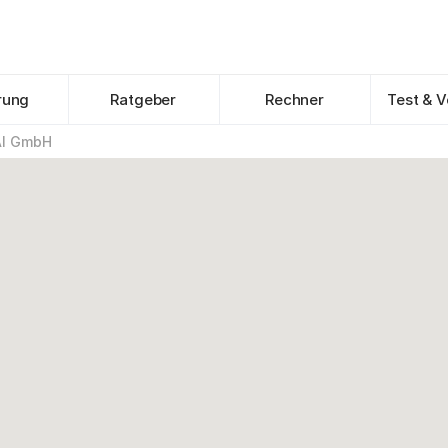
rung
Ratgeber
Rechner
Test & V
AI GmbH