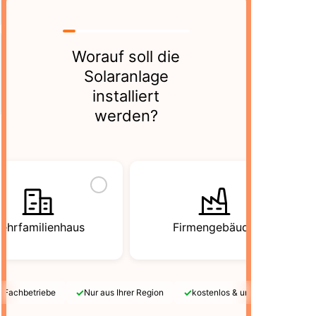
Worauf soll die
Solaranlage
installiert
werden?
ehrfamilienhaus
Firmengebäude
✓
✓
e Fachbetriebe
Nur aus Ihrer Region
kostenlos & unverbindlich