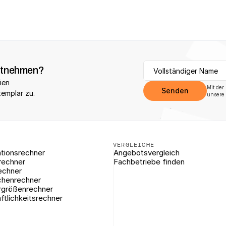
itnehmen?
ien 
Mit der
Senden
xemplar zu.
unsere 
VERGLEICHE
tionsrechner
Angebotsvergleich
rechner
Fachbetriebe finden
echner
chenrechner
rgrößenrechner
ftlichkeitsrechner