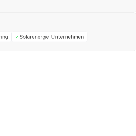
ring
Solarenergie-Unternehmen
Ein- / Zweifamilienhaus
M
✓
Geprüft