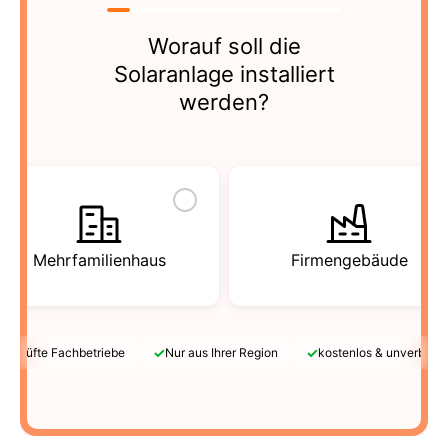
Worauf soll die
Solaranlage installiert
werden?
Mehrfamilienhaus
Firmengebäude
✓
✓
Geprüfte Fachbetriebe
Nur aus Ihrer Region
kostenlos & unverbindl