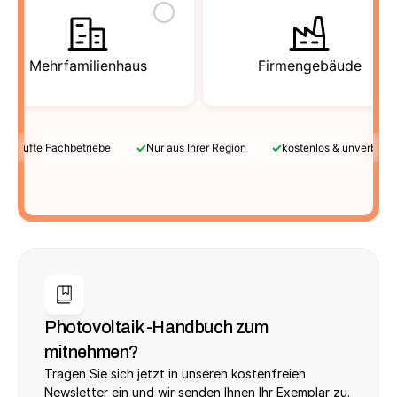
Mehrfamilienhaus
Firmengebäude
✓
✓
Geprüfte Fachbetriebe
Nur aus Ihrer Region
kostenlos & unverbindl
Photovoltaik -Handbuch zum 
mitnehmen?
Tragen Sie sich jetzt in unseren kostenfreien 
Newsletter ein und wir senden Ihnen Ihr Exemplar zu.