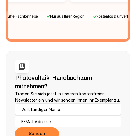
✓
✓
Geprüfte Fachbetriebe
Nur aus Ihrer Region
kostenlos & unverbindl
Photovoltaik -Handbuch zum 
mitnehmen?
Tragen Sie sich jetzt in unseren kostenfreien 
Newsletter ein und wir senden Ihnen Ihr Exemplar zu.
Senden