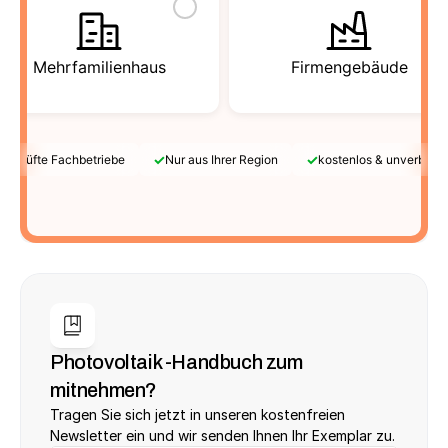
Mehrfamilienhaus
Firmengebäude
✓
✓
Geprüfte Fachbetriebe
Nur aus Ihrer Region
kostenlos & unverbindl
Photovoltaik -Handbuch zum 
mitnehmen?
Tragen Sie sich jetzt in unseren kostenfreien 
Newsletter ein und wir senden Ihnen Ihr Exemplar zu.