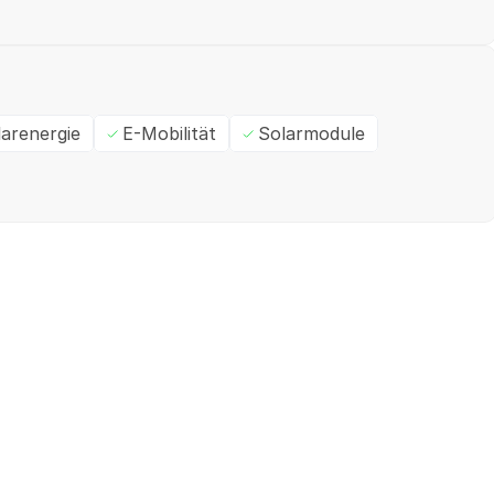
larenergie
E-Mobilität
Solarmodule
Ein- / Zweifamilienhaus
M
✓
Geprüft