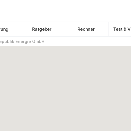
rung
Ratgeber
Rechner
Test & V
epublik Energie GmbH