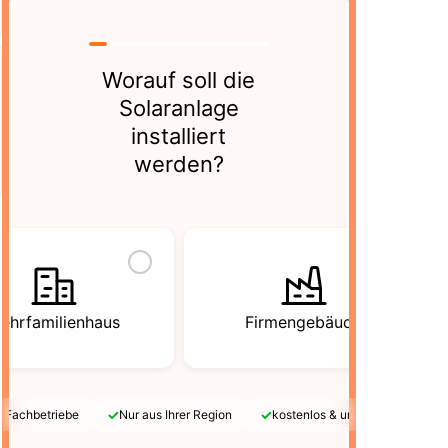
Worauf soll die
Solaranlage
installiert
werden?
ehrfamilienhaus
Firmengebäude
✓
✓
e Fachbetriebe
Nur aus Ihrer Region
kostenlos & unverbindlich