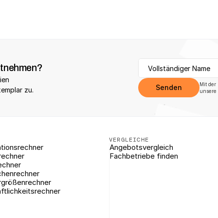
itnehmen?
ien 
Mit der
Senden
xemplar zu.
unsere 
VERGLEICHE
tionsrechner
Angebotsvergleich
rechner
Fachbetriebe finden
echner
chenrechner
rgrößenrechner
ftlichkeitsrechner