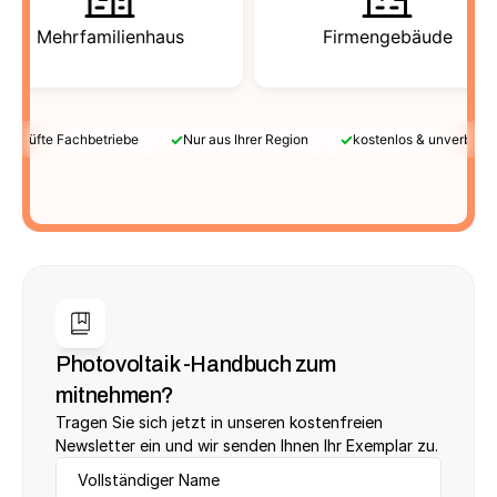
Mehrfamilienhaus
Firmengebäude
✓
✓
Geprüfte Fachbetriebe
Nur aus Ihrer Region
kostenlos & unverbindl
Photovoltaik -Handbuch zum 
mitnehmen?
Tragen Sie sich jetzt in unseren kostenfreien 
Newsletter ein und wir senden Ihnen Ihr Exemplar zu.