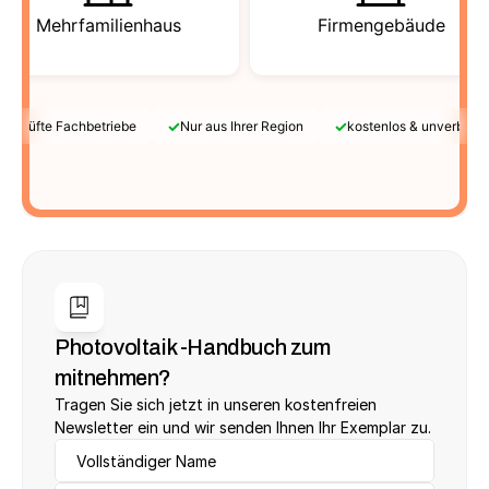
Mehrfamilienhaus
Firmengebäude
✓
✓
Geprüfte Fachbetriebe
Nur aus Ihrer Region
kostenlos & unverbindl
Photovoltaik -Handbuch zum 
mitnehmen?
Tragen Sie sich jetzt in unseren kostenfreien 
Newsletter ein und wir senden Ihnen Ihr Exemplar zu.