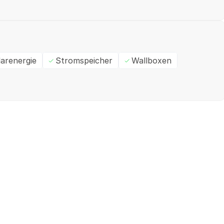
larenergie
Stromspeicher
Wallboxen
Ein- / Zweifamilienhaus
M
✓
Geprüft