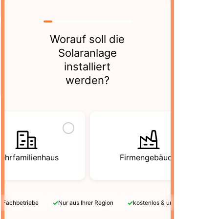
Worauf soll die
Solaranlage
installiert
werden?
ehrfamilienhaus
Firmengebäude
✓
✓
e Fachbetriebe
Nur aus Ihrer Region
kostenlos & unverbindlich