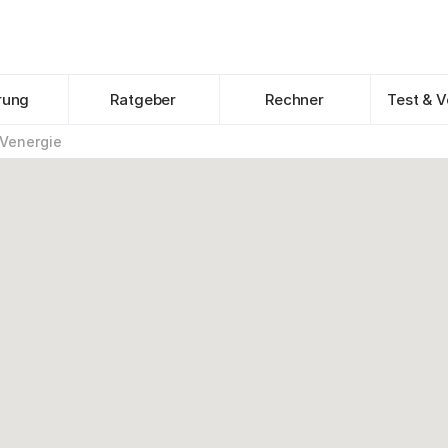
rung
Ratgeber
Rechner
Test & V
Venergie