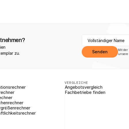
itnehmen?
ien 
Mit der
Senden
xemplar zu.
unsere 
VERGLEICHE
tionsrechner
Angebotsvergleich
rechner
Fachbetriebe finden
echner
chenrechner
rgrößenrechner
ftlichkeitsrechner