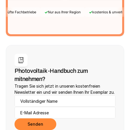
✓
✓
Geprüfte Fachbetriebe
Nur aus Ihrer Region
kostenlos & unverbindl
Photovoltaik -Handbuch zum 
mitnehmen?
Tragen Sie sich jetzt in unseren kostenfreien 
Newsletter ein und wir senden Ihnen Ihr Exemplar zu.
Senden