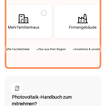
Mehrfamilienhaus
Firmengebäude
✓
✓
Geprüfte Fachbetriebe
Nur aus Ihrer Region
kostenlos & unverbindl
Photovoltaik -Handbuch zum 
mitnehmen?