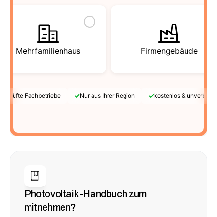
Mehrfamilienhaus
Firmengebäude
✓
✓
Geprüfte Fachbetriebe
Nur aus Ihrer Region
kostenlos & unverbindl
Photovoltaik -Handbuch zum 
mitnehmen?