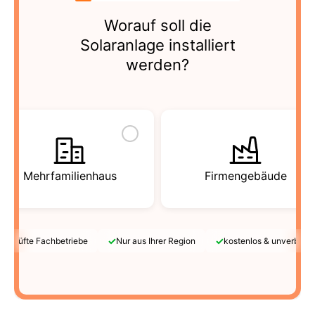
Worauf soll die
Solaranlage installiert
werden?
Mehrfamilienhaus
Firmengebäude
✓
✓
Geprüfte Fachbetriebe
Nur aus Ihrer Region
kostenlos & unverbindl