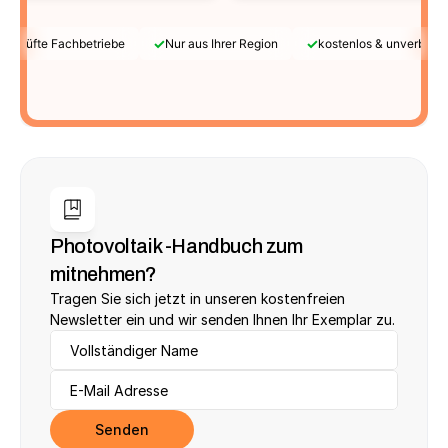
✓
✓
Geprüfte Fachbetriebe
Nur aus Ihrer Region
kostenlos & unverbindl
Photovoltaik -Handbuch zum 
mitnehmen?
Tragen Sie sich jetzt in unseren kostenfreien 
Newsletter ein und wir senden Ihnen Ihr Exemplar zu.
Senden