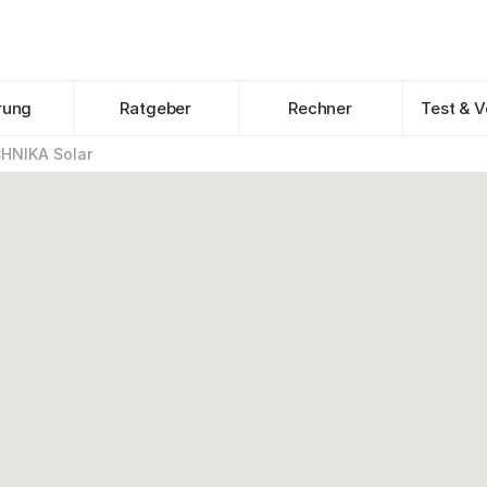
rung
Ratgeber
Rechner
Test & V
HNIKA Solar