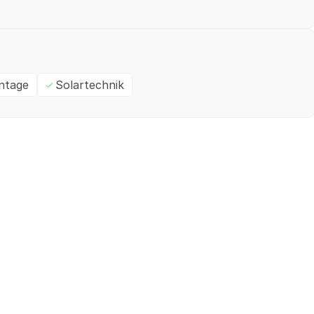
ntage
Solartechnik
Ein- / Zweifamilienhaus
M
✓
Geprüft