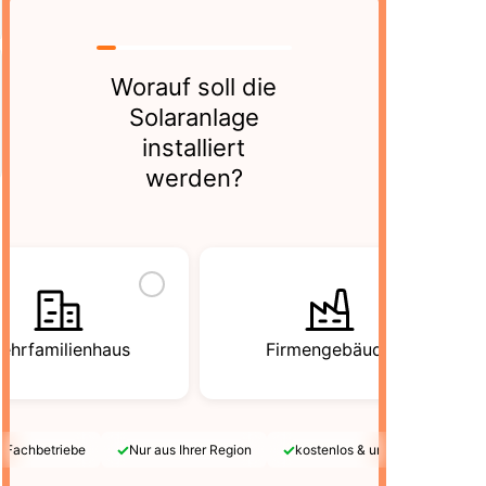
Worauf soll die
Solaranlage
installiert
werden?
ehrfamilienhaus
Firmengebäude
✓
✓
e Fachbetriebe
Nur aus Ihrer Region
kostenlos & unverbindlich