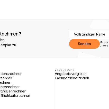
itnehmen?
ien 
Mit der
Senden
xemplar zu.
unsere 
VERGLEICHE
tionsrechner
Angebotsvergleich
rechner
Fachbetriebe finden
echner
chenrechner
rgrößenrechner
ftlichkeitsrechner