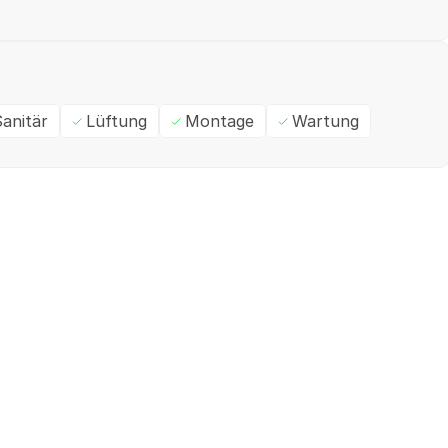
anitär
Lüftung
Montage
Wartung
Ein- / Zweifamilienhaus
M