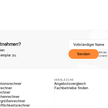
✓
Geprüft
itnehmen?
ien 
Mit der
Senden
xemplar zu.
unsere 
VERGLEICHE
tionsrechner
Angebotsvergleich
rechner
Fachbetriebe finden
echner
chenrechner
rgrößenrechner
ftlichkeitsrechner