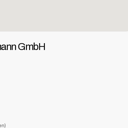
emann GmbH
en)