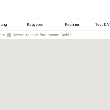
rung
Ratgeber
Rechner
Test & V
ern
Umwelttechnik Bornemann GmbH