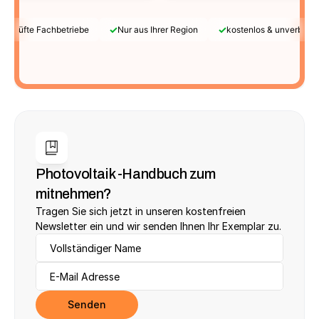
✓
✓
Geprüfte Fachbetriebe
Nur aus Ihrer Region
kostenlos & unverbindl
Photovoltaik -Handbuch zum 
mitnehmen?
Tragen Sie sich jetzt in unseren kostenfreien 
Newsletter ein und wir senden Ihnen Ihr Exemplar zu.
Senden