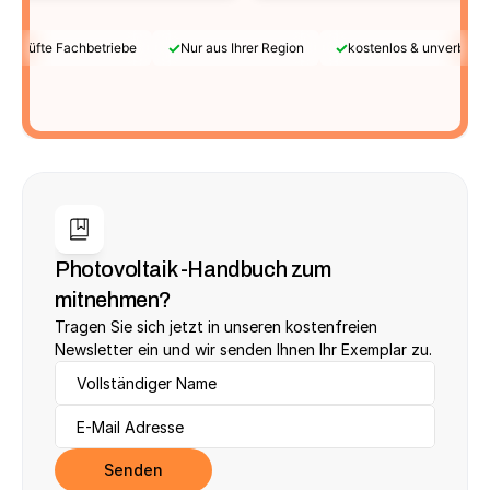
✓
✓
Geprüfte Fachbetriebe
Nur aus Ihrer Region
kostenlos & unverbindl
Photovoltaik -Handbuch zum 
mitnehmen?
Tragen Sie sich jetzt in unseren kostenfreien 
Newsletter ein und wir senden Ihnen Ihr Exemplar zu.
Senden